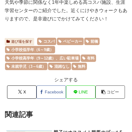
天気や季節に関係なく1年中楽しめる高コスパ施設、生涯
学習センターのご紹介でした。近くにけやきウォークもあ
りますので、是非遊びにでかけてみてください！
コスパ
ベビーカー
前橋
遊び場を探す
小学校低学年（6～9歳）
小学校高学年（9～12歳）、広い駐車場
有料
未就学児（3～6歳）
混雑なし
無料
シェアする
X
Facebook
LINE
コピー
関連記事