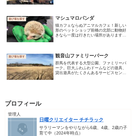
胡」です。
マシュマロパンダ
遊び場を探す
猫カフェならぬアニマルカフェ！新しい
形のペットショップ前橋の北部に動物好
きなら一度は行きたい場所があります。
マシュマロパンダです。ここは総合アニ
マルカフェ＆ショップを自称しており、
様々な動物たちと触れ合うことができま
す。様々な動物との触れ合...
観音山ファミリーパーク
遊び場を探す
群馬を代表する大型公園、ファミリーパ
ーク。巨大ふわふわドームなどの遊具、
貸出遊具がたくさんあるサービスセンタ
ー、広い芝生、イベントを実施している
工房、常設スタンプラリー、夏は水遊
び、ととにかく楽しいスーパー公園。
プロフィール
管理人
日曜クリエイター チチラック
サラリーマンをやりながら6歳、4歳、2歳の子
育て中（2024年時点）