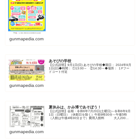
【日程】9月1日（金）【時間...
gunmapedia.com
あそびの学校
【公式説明】9月1日(日) あそびの学校◆期日： 2024年9月
1日(日)◆時間： ①13:00～ ②14:30～◆場所： １Fフー
ドコート付近
gunmapedia.com
夏休みは、かみ博であそぼう！​
【公式説明】会期・令和6年7月20日(土曜日)～令和6年9月
1日（日曜日）（休館日を除く）午前9時30分～午後5時
（入館は午後4時30分まで）​費用入館料 大人200円
（団体160円）大高生等100円（団体80円）※団体は入館
者20名以...
gunmapedia.com