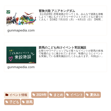
冒険大陸 アニアキングダム
【公式説明】恐竜迷路がやってくる。みんなで迷路を攻略
しよう！他にもクイズラリーやフォトスポットなど盛りだ
くさん！【日程】7月22日（月）～9月1日（日）【時間】
10:00～18:00（最終受付17:00まで）【場所】3F GiGO前
【入場料...
gunmapedia.com
群馬のこども向けイベント常設施設
お祭りやワークショップなど様々なイベントが群馬の各地
で毎週のように催されていますが、毎週のようにイベント
を実施している優良施設がたくさんあります。今回はいつ
でもこども向けのイベントを実施している定番施設をご紹
介します。
gunmapedia.com
2024年
まとめ
イベント
夏休み
イベント情報
子ども
群馬