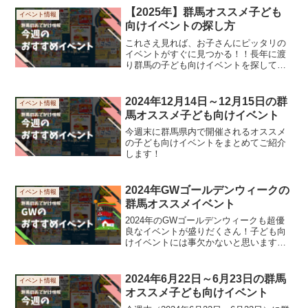
ハンタークイズなど子どもも楽しめそう
【2025年】群馬オススメ子ども
イベント情報
な内容になって...
向けイベントの探し方
これさえ見れば、お子さんにピッタリの
イベントがすぐに見つかる！！長年に渡
り群馬の子ども向けイベントを探してき
た知見を共有します！
2024年12月14日～12月15日の群
イベント情報
馬オススメ子ども向けイベント
今週末に群馬県内で開催されるオススメ
の子ども向けイベントをまとめてご紹介
します！
2024年GWゴールデンウィークの
イベント情報
群馬オススメイベント
2024年のGWゴールデンウィークも超優
良なイベントが盛りだくさん！子ども向
けイベントには事欠かないと思いますの
で、興味のあるイベントをお探しいただ
き群馬のGWを満喫してください。
2024年6月22日～6月23日の群馬
イベント情報
オススメ子ども向けイベント