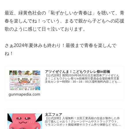
最近、緑黄色社会の「恥ずかしいか青春は」を聴いて、青
春を楽しんでね！っていう、まるで親から子どもへの応援
歌のように感じて日々泣いております。
さぁ2024年夏休みも終わり！最後まで青春を楽しんで
ね！
アツイぜぐんま！こどもウクレレ祭in前橋
【公式説明】期間2024年08月31日主催団体アツイぜぐん
ま！こどもウクレレ祭りin前橋実行委員会会場前橋市児童
文化センター時間9：30～16：00入場料無料内容こども中
心のウクレレ演奏会のほか、初心者のウクレレ体験、各種
体験、ワークショッ...
gunmapedia.com
太工フェア
【公式説明】入場無料！太田工業高校の生徒が製作した作
品で遊んじゃおう！クレーンゲームやストラックアウト、
リモコンロボット操縦体験やスライム作り体験など ぜんぶ
無料で体験できます。 また、電気自動車大会マシンの展示