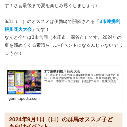
す！さぁ最後まで夏を楽しみ尽くしましょう♪
8/31（土）のオススメは伊勢崎で開催される「
3市連携利
根川花火大会
」です！
なんと今年は3市合同（本庄市、深谷市）です。2024年の
夏を締めくくる素晴らしいイベントになるんじゃないでし
ょうか！
3市連携利根川花火大会
【公式説明】各市の周年事業(伊勢崎市＝伊勢崎市誕生20周
年・田島弥平旧宅世界遺産登録10周年・坂東大橋架け替え
20周年、本庄市＝本庄早稲田駅開設20周年・坂東大橋架け
替え20周年、深谷市＝渋沢栄一翁新1万円紙幣発行記念)が
重なる令和6年度に...
gunmapedia.com
2024年9月1日（日）の群馬オススメ子ど
も向けイベント