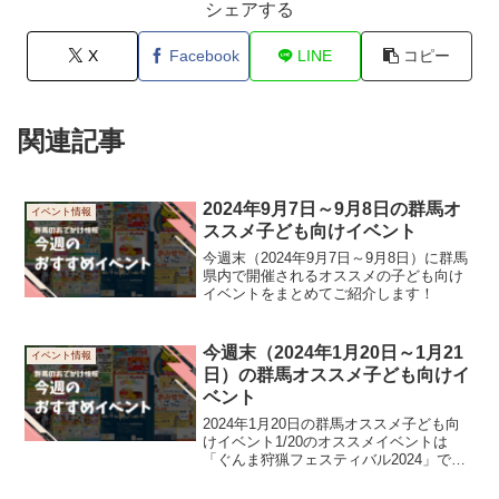
シェアする
X
Facebook
LINE
コピー
関連記事
2024年9月7日～9月8日の群馬オ
イベント情報
ススメ子ども向けイベント
今週末（2024年9月7日～9月8日）に群馬
県内で開催されるオススメの子ども向け
イベントをまとめてご紹介します！
今週末（2024年1月20日～1月21
イベント情報
日）の群馬オススメ子ども向けイ
ベント
2024年1月20日の群馬オススメ子ども向
けイベント1/20のオススメイベントは
「ぐんま狩猟フェスティバル2024」で
す。ジビエ料理が楽しめたり、猟銃や罠
や剥製の展示、抽選で豪華景品が当たる