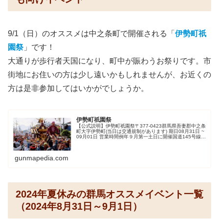
9/1（日）のオススメは中之条町で開催される「
伊勢町祇
園祭
」です！
大通りが歩行者天国になり、町中が賑わうお祭りです。市
街地にお住いの方は少し遠いかもしれませんが、お近くの
方は是非参加してはいかがでしょうか。
伊勢町祇園祭
【公式説明】伊勢町祇園祭〒377-0423群馬県吾妻郡中之条
町大字伊勢町(当日は交通規制があります) 期日08月31日 ~
09月01日 営業時間例年９月第一土日に開催国道145号線東
和銀行前～ファミリーマート前が歩行者天国になるため、
車両...
gunmapedia.com
2024年夏休みの群馬オススメイベント一覧
（2024年8月31日～9月1日）