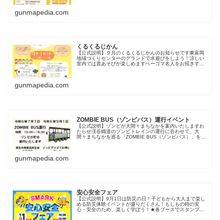
gunmapedia.com
くるくるじかん
【公式説明】９月のくるくるじかんのお知らせです東富岡
地域づくりセンターのグランドで水遊びをしよう！涼しい
室内では昔あそびが楽しめますベーゴマ名人をお招きする
予定ですよお昼ご飯はみんなでカツカレーを食べよう♪参加
希望の人は必ずグーグルフォーム...
gunmapedia.com
ZOMBIE BUS（ゾンビバス）運行イベント
【公式説明】ゾンビが大間々まちなかを案内いたしますわ
たらせ渓谷鐵道のゾンビトレインの運行に合わせて、大
間々まちなかを巡る「ZOMBIE BUS（ゾンビバス）」を運
行します。車内装飾がゾンビ仕様になっているほか、運転
手もゾンビの仮装をしている...
gunmapedia.com
安心安全フェア
【公式説明】9月1日は防災の日！子どもから大人まで楽し
める防災体験イベントが盛りだくさん！もしもの時の安
心・安全のため、楽しく学ぼう！★各ブースでスタンプを
集めて備蓄品をGETしよう！（先着500名様）★参加無料