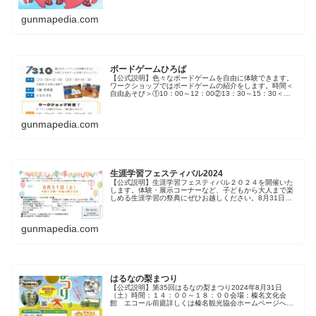
や、e-sports大会も実...
gunmapedia.com
ボードゲームひろば
【公式説明】色々なボードゲームを自由に体験できます。
ワークショップではボードゲームの紹介をします。時間＜
自由あそび＞①10：00～12：00②13：30～15：30＜ワ
ークショップ＞①10：30～11：10②14：00～14：30会
場3階 ...
gunmapedia.com
生涯学習フェスティバル2024
【公式説明】生涯学習フェスティバル２０２４を開催いた
します。体験・展示コーナーなど、子どもから大人まで楽
しめる生涯学習の祭典にぜひお越しください。8月31日
（土）午前10時～午後3時30分■ 前橋プラザ元気２１ 中央
公民館 ３階 ■・各町の...
gunmapedia.com
はるなの梨まつり
【公式説明】第35回はるなの梨まつり2024年8月31日
（土）時間：１４：００～１８：００会場：榛名文化会
館 エコール前庭詳しくは榛名観光協会ホームページへお
問合せ：高崎市榛名支所産業観光課TEL：027-374-5111