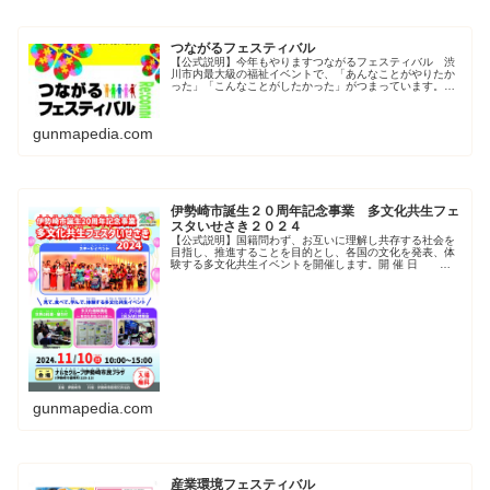
つながるフェスティバル
【公式説明】今年もやりますつながるフェスティバル 渋
川市内最大級の福祉イベントで、「あんなことがやりたか
った」「こんなことがしたかった」がつまっています。コ
ロナ禍で断ち切れてしまった「人と人」の絆を、もう一度
取り戻すことを目的にしています。...
gunmapedia.com
伊勢崎市誕生２０周年記念事業 多文化共生フェ
スタいせさき２０２４
【公式説明】国籍問わず、お互いに理解し共存する社会を
目指し、推進することを目的とし、各国の文化を発表、体
験する多文化共生イベントを開催します。開 催 日 令
和6年１１月１０日（日曜日）時 間 午前１０時～
午後３時場 所 ナルセグル...
gunmapedia.com
産業環境フェスティバル