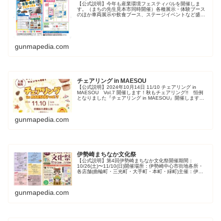
【公式説明】今年も産業環境フェスティバルを開催しま
す。（まちの先生見本市同時開催）各種展示・体験ブース
のほか車両展示や飲食ブース、ステージイベントなど盛り
だくさんです。ぜひご来場ください。 日時 令和6年11月
10日（日曜日）、午前9時30...
gunmapedia.com
チェアリング in MAESOU
【公式説明】2024年10月14日 11/10 チェアリング in
MAESOU Vol.7 開催します！秋もチェアリング!! 恒例
となりました『チェアリング in MAESOU』開催します！
お気に入りの椅子を持参して、ゆる～く楽しく過ごし...
gunmapedia.com
伊勢崎まちなか文化祭
【公式説明】第4回伊勢崎まちなか文化祭開催期間：
10/26(土)〜11/10(日)開催場所：伊勢崎中心市街地各所・
各店舗(曲輪町・三光町・大手町・本町・緑町)主催：伊勢
崎まちなか文化祭実行委員会事務局／相川考古館
gunmapedia.com