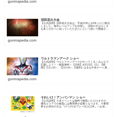
gunmapedia.com
沼田花火大会
【公式説明】沼田花火大会は、平成25年に43年ぶりに復活
しました。毎年レベルアップを目指し、沼田のすばらしさ
を多くの方々に知っていただきたいという想いで開催され
ています。 今年も花火を通じて、沼田市に住む人びとの
「歓び」や、沼田市の豊かな「...
gunmapedia.com
ウルトラマンアーク ショー
【公式説明】ウルトラマンアークがやってくる！みんなで
応援しよう！～観覧無料～【日程】9月15日（日）【時
間】①11:00～ ②14:00～【場所】はるな中央ゲート屋外
エリア ※雨天の場合は「3F スマークホール」にて開催※
各回30分前より入...
gunmapedia.com
それいけ！アンパンマン ショー
【公式説明】※本イベントは無料で観覧いただけますが、
優先エリアでの観覧には整理券が必要となります。※整理
券をお求めの方は『1Ｆけやきアレー出入口外』へお並び
下さい。※整理券は11 時からの回、14 時からの回ともに
9 時30 分より配布を予...