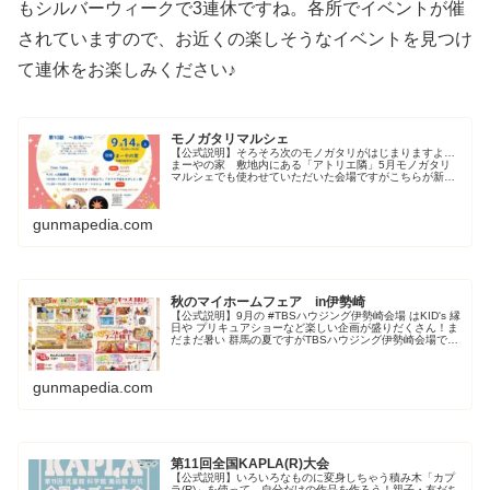
もシルバーウィークで3連休ですね。各所でイベントが催
されていますので、お近くの楽しそうなイベントを見つけ
て連休をお楽しみください♪
モノガタリマルシェ
【公式説明】そろそろ次のモノガタリがはじまりますよ…
まーやの家 敷地内にある「アトリエ隣」5月モノガタリ
マルシェでも使わせていただいた会場ですがこちらが新し
く生まれ変わって綺麗になりました！人形劇はアトリエ隣
にてマルシェはまーやの家にて開催...
gunmapedia.com
秋のマイホームフェア in伊勢崎
【公式説明】9月の #TBSハウジング伊勢崎会場 はKID's 縁
日や プリキュアショーなど楽しい企画が盛りだくさん！ま
だまだ暑い 群馬の夏ですがTBSハウジング伊勢崎会場で9
月も 楽しんでいきましょー！▼ 群馬県伊勢崎市宮子町
3602-1...
gunmapedia.com
第11回全国KAPLA(R)大会
【公式説明】いろいろなものに変身しちゃう積み木「カプ
ラ(R)」を使って、自分だけの作品を作ろう！親子・友だち