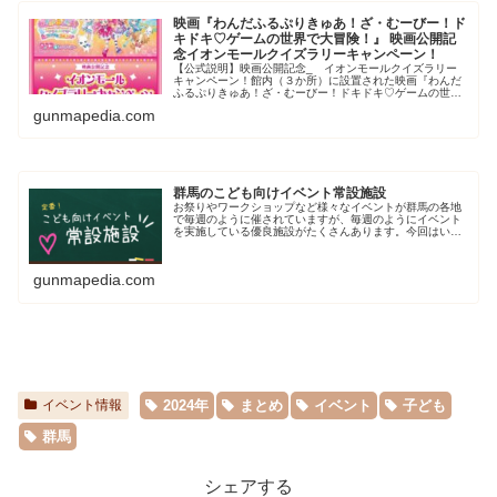
映画『わんだふるぷりきゅあ！ざ・むーびー！ド
キドキ♡ゲームの世界で大冒険！』 映画公開記
念イオンモールクイズラリーキャンペーン！
【公式説明】映画公開記念_ イオンモールクイズラリー
キャンペーン！館内（３か所）に設置された映画『わんだ
ふるぷりきゅあ！ざ・むーびー！ドキドキ♡ゲームの世界
で大冒険！』のポスターからクイズラリーにスマートフォ
gunmapedia.com
ンから参加して応募・抽選で全国合...
群馬のこども向けイベント常設施設
お祭りやワークショップなど様々なイベントが群馬の各地
で毎週のように催されていますが、毎週のようにイベント
を実施している優良施設がたくさんあります。今回はいつ
でもこども向けのイベントを実施している定番施設をご紹
介します。
gunmapedia.com
2024年
まとめ
イベント
子ども
イベント情報
群馬
シェアする