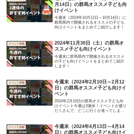
月14日）の群馬オススメ子ども向
けイベント
今週末（2024年10月12日～10月14日）に
群馬県内で開催されるオススメの子ども
向けイベントをまとめてご紹介します！
2024年11月30日（土）の群馬オ
イベント情報
ススメ子ども向けイベント
今週末に群馬県内で開催されるオススメ
の子ども向けイベントをまとめてご紹介
します！
今週末（2024年2月10日～2月12
イベント情報
日）の群馬オススメ子ども向けイ
ベント
2024年2月10日の群馬オススメ子ども向
けイベント今週は3連休！イベントが盛り
だくさんで、どこに行くか迷ってしまい
ます。そんな中、2/10のオススメイベン
トは昭和村の「ウインターフェスティバ
ル2024」です。子どものために地元の有
今週末（2024年4月13日～4月14
イベント情報
志が集ま...
日）の群馬オススメ子ども向けイ