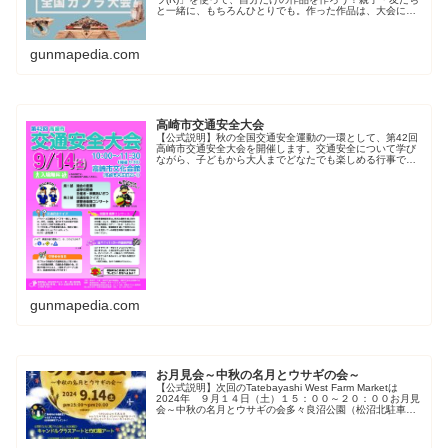
と一緒に、もちろんひとりでも。作った作品は、大会にエ
ントリーすることができます。入賞した方には、記念品
が！日にち9月14日(土)～1...
gunmapedia.com
高崎市交通安全大会
【公式説明】秋の全国交通安全運動の一環として、第42回
高崎市交通安全大会を開催します。交通安全について学び
ながら、子どもから大人までどなたでも楽しめる行事で
す。参加者にはプレゼントもご用意しています。ぜひご来
場ください。​日時令和6年9月1...
gunmapedia.com
お月見会～中秋の名月とウサギの会～
【公式説明】次回のTatebayashi West Farm Marketは
2024年 ９月１４日（土）１５：００～２０：００お月見
会～中秋の名月とウサギの会多々良沼公園（松沼北駐車
場）開催