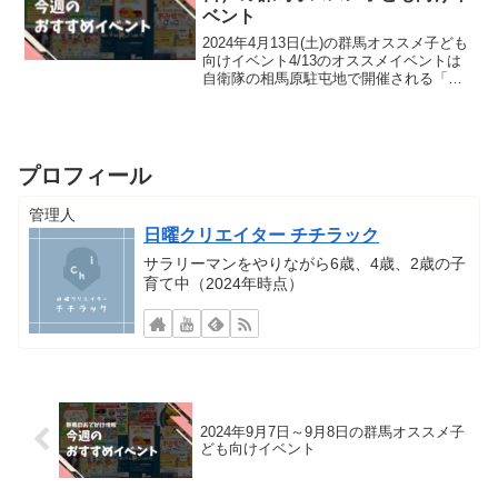
ベント
2024年4月13日(土)の群馬オススメ子ども
向けイベント4/13のオススメイベントは
自衛隊の相馬原駐屯地で開催される「第
12旅団創立23周年相馬原駐屯地創設65周
年記念行事」です。自衛隊のイベントな
ので告知が地味で気づきにくいのです
が、毎...
プロフィール
管理人
日曜クリエイター チチラック
サラリーマンをやりながら6歳、4歳、2歳の子
育て中（2024年時点）
2024年9月7日～9月8日の群馬オススメ子
ども向けイベント