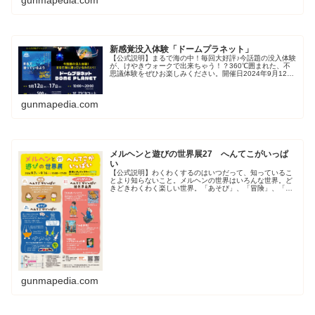
新感覚没入体験「ドームプラネット」
【公式説明】まるで海の中！毎回大好評♪今話題の没入体験
が、けやきウォークで出来ちゃう！？360℃囲まれた、不
思議体験をぜひお楽しみください。開催日2024年9月12日
（木） 〜 2024年9月17日（火）時間10：00～20：00
最終日は...
gunmapedia.com
メルヘンと遊びの世界展27 へんてこがいっぱ
い
【公式説明】わくわくするのはいつだって、知っているこ
とより知らないこと。メルヘンの世界はいろんな世界。ど
きどきわくわく楽しい世界。「あそび」、「冒険」、「お
はなし」いっぱいの世界。メルヘンの世界で宝物をみつけ
よう。さぁ、でかけよう。メルヘン...
gunmapedia.com