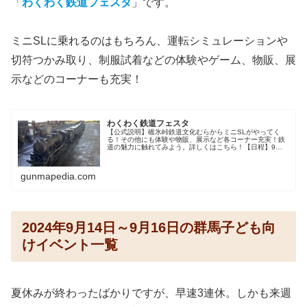
「
わくわく鉄道フェスタ
」です。
ミニSLに乗れるのはもちろん、運転シミュレーションや
切符つかみ取り、制服試着などの体験やゲーム、物販、展
示などのコーナーも充実！
わくわく鉄道フェスタ
【公式説明】碓氷峠鉄道文化むらからミニSLがやってく
る！その他にも体験や物販、展示など各コーナー充実！鉄
道の魅力に触れてみよう。詳しくはこちら！【日程】9月
16日（月・祝）【時間】10:00～16:00【場所】H駐車場・
1F はるなプラザ【...
gunmapedia.com
2024年9月14日～9月16日の群馬子ども向
けイベント一覧
夏休みが終わったばかりですが、早速3連休。しかも来週