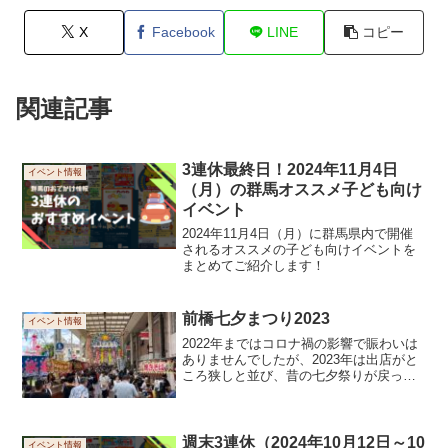
X
Facebook
LINE
コピー
関連記事
3連休最終日！2024年11月4日
イベント情報
（月）の群馬オススメ子ども向け
イベント
2024年11月4日（月）に群馬県内で開催
されるオススメの子ども向けイベントを
まとめてご紹介します！
前橋七夕まつり2023
イベント情報
2022年まではコロナ禍の影響で賑わいは
ありませんでしたが、2023年は出店がと
ころ狭しと並び、昔の七夕祭りが戻って
きたと感じました。公式が『来場者及び
関係者の安全・安心を最優先した「アフ
ターコロナ」の新しい形の七夕まつり』
と言うように、様...
週末3連休（2024年10月12日～10
イベント情報