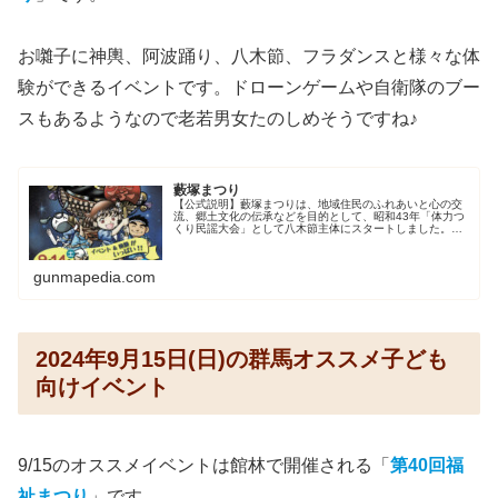
お囃子に神輿、阿波踊り、八木節、フラダンスと様々な体
験ができるイベントです。ドローンゲームや自衛隊のブー
スもあるようなので老若男女たのしめそうですね♪
藪塚まつり
【公式説明】藪塚まつりは、地域住民のふれあいと心の交
流、郷土文化の伝承などを目的として、昭和43年「体力つ
くり民謡大会」として八木節主体にスタートしました。コ
ロナ禍の影響で中止もありましたが、第57回藪塚まつりと
して5年ぶりに開催します。主...
gunmapedia.com
2024年9月15日(日)の群馬オススメ子ども
向けイベント
9/15のオススメイベントは館林で開催される「
第40回福
祉まつり
」です。