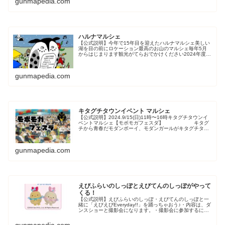
gunmapedia.com
ハルナマルシェ
【公式説明】今年で15年目を迎えたハルナマルシェ美しい
湖を目の前にロケーション最高のお山のマルシェ毎年5月
からはじまります観光がてらおでかけください2024年度年
間スケジュール5/18.19（土日）6/2（日）7/28（日）
8/18（日）9...
gunmapedia.com
キタグチタウンイベント マルシェ
【公式説明】2024.9/15(日)11時〜16時キタグチタウンイ
ベントマルシェ【モボモガフェスダ】 キタグ
チから青春だモダンボーイ、モダンガールがキタグチタウ
ン会場にて街園祭しちゃうんさぁ〜みんなさぁ昭和レトロ
の空間でよっちゃか...
gunmapedia.com
えびふらいのしっぽとえびてんのしっぽがやって
くる！
【公式説明】えびふらいのしっぽ・えびてんのしっぽと一
緒に「えびえびEveryday!!」を踊っちゃおう♪・内容は、ダ
ンスショーと撮影会になります。・撮影会に参加するには
整理券が必要となります。・各回先着30 組様、1 組最大3
名様まで（膝...
gunmapedia.com