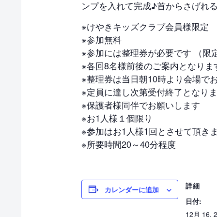
ンプを入れて完成♪首からさげれ
※けやきキッズクラブ会員様限定
※参加無料
※参加には整理券が必要です （限定
※各回8名様前後のご案内となりま
※整理券は当日朝10時より会場で
※定員に達し次第受付終了となり
※保護者様同伴でお願いします
※お1人様１個限り
※参加はお1人様1回とさせて頂き
※所要時間20～40分程度
詳細
カレンダーに追加
日付:
12月 16, 