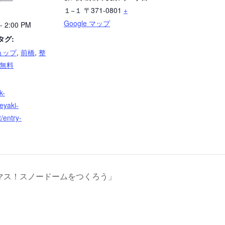
１−１
〒371-0801
+
Google マップ
- 2:00 PM
タグ:
ョップ
,
前橋
,
整
無料
k-
eyaki-
/entry-
マス！スノードームをつくろう」