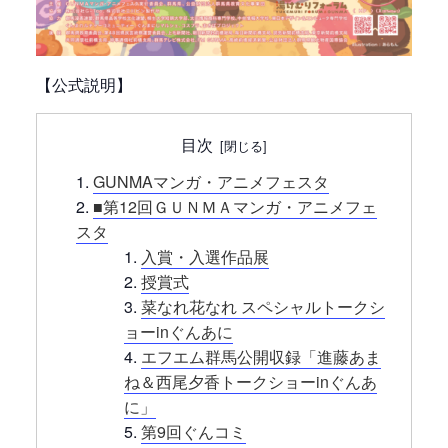
【公式説明】
目次
GUNMAマンガ・アニメフェスタ
■第12回ＧＵＮＭＡマンガ・アニメフェ
スタ
入賞・入選作品展
授賞式
菜なれ花なれ スペシャルトークシ
ョーinぐんあに
エフエム群馬公開収録「進藤あま
ね＆西尾夕香トークショーinぐんあ
に」
第9回ぐんコミ