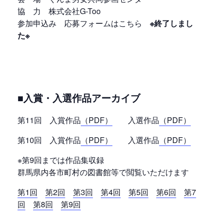
協 力 株式会社G-Too
参加申込み 応募フォームはこちら
※終了しまし
た※
■入賞・入選作品アーカイブ
第11回 入賞作品
（PDF）
入選作品
（PDF）
第10回 入賞作品
（PDF）
入選作品
（PDF）
※第9回までは作品集収録
群馬県内各市町村の図書館等で閲覧いただけます
第1回
第2回
第3回
第4回
第5回
第6回
第7
回
第8回
第9回