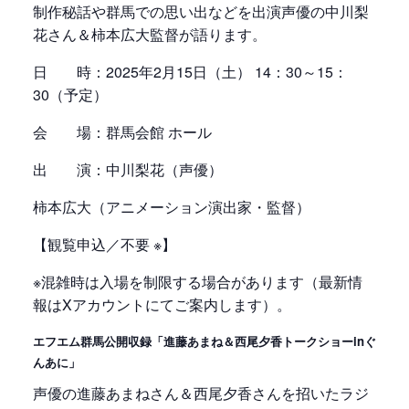
制作秘話や群馬での思い出などを出演声優の中川梨
花さん＆柿本広大監督が語ります。
日 時：2025年2月15日（土） 14：30～15：
30（予定）
会 場：群馬会館 ホール
出 演：中川梨花（声優）
柿本広大（アニメーション演出家・監督）
【観覧申込／不要 ※】
※混雑時は入場を制限する場合があります（最新情
報はXアカウントにてご案内します）。
エフエム群馬公開収録「進藤あまね＆西尾夕香トークショーinぐ
んあに」
声優の進藤あまねさん＆西尾夕香さんを招いたラジ