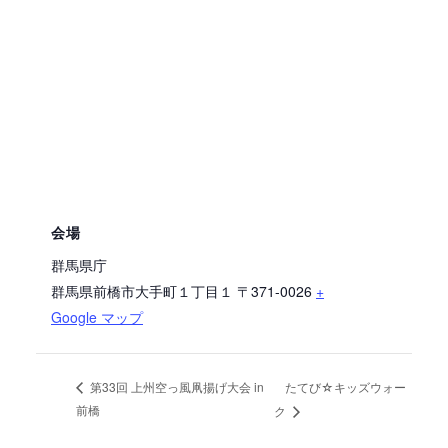
会場
群馬県庁
群馬県前橋市大手町１丁目１
〒371-0026
+
Google マップ
たてび☆キッズウォー
第33回 上州空っ風凧揚げ大会 in
前橋
ク